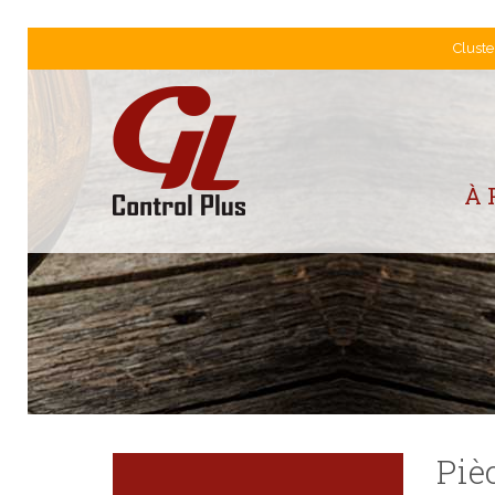
Cluste
Nos produits
À 
Piè