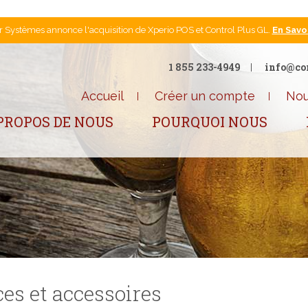
r Systèmes annonce l'acquisition de Xperio POS et Control Plus GL.
En Savoi
1 855 233-4949
info@co
Accueil
Créer un compte
Nou
PROPOS DE NOUS
POURQUOI NOUS
ces et accessoires